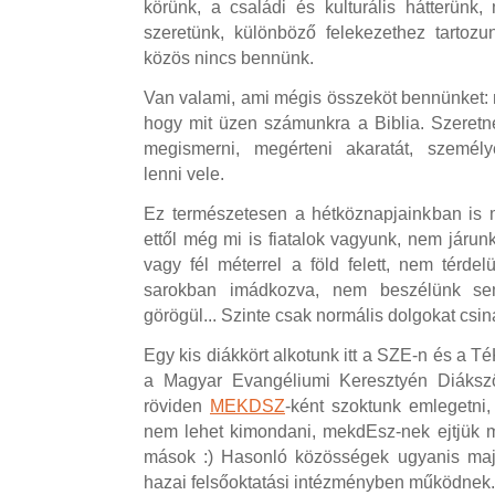
körünk, a családi és kulturális hátterünk
szeretünk, különböző felekezethez tartozu
közös nincs bennünk.
Van valami, ami mégis összeköt bennünket: m
hogy mit üzen számunkra a Biblia. Szeretn
megismerni, megérteni akaratát, személy
lenni vele.
Ez természetesen a hétköznapjainkban is 
ettől még mi is fiatalok vagyunk, nem járunk
vagy fél méterrel a föld felett, nem térd
sarokban imádkozva, nem beszélünk se
görögül... Szinte csak normális dolgokat csin
Egy kis diákkört alkotunk itt a SZE-n és a T
a Magyar Evangéliumi Keresztyén Diákszö
röviden
MEKDSZ
-ként szoktunk emlegetni,
nem lehet kimondani, mekdEsz-nek ejtjük 
mások :) Hasonló közösségek ugyanis ma
hazai felsőoktatási intézményben működnek.