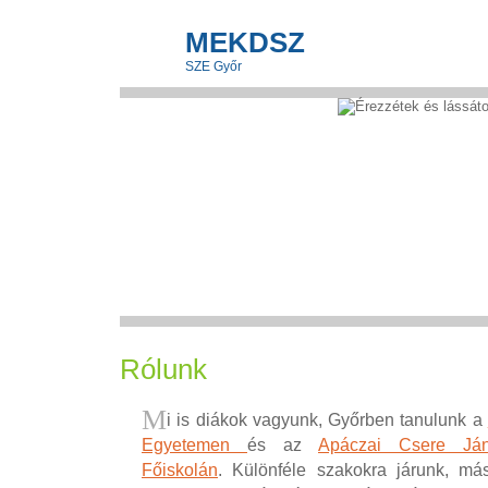
MEKDSZ
SZE Győr
Kezdőlap
Rólunk
Eseménynaptár
Kapcsolat
Linkek
Rólunk
M
i is diákok vagyunk, Győrben tanulunk a
Egyetemen
és az
Apáczai Csere Ján
Főiskolán
. Különféle szakokra járunk, má