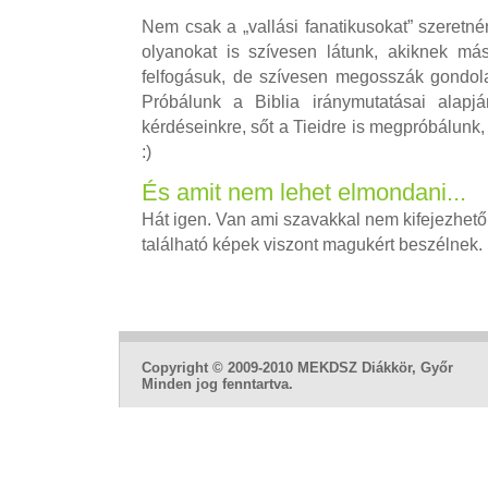
Nem csak a „vallási fanatikusokat” szeretné
olyanokat is szívesen látunk, akiknek más
felfogásuk, de szívesen megosszák gondola
Próbálunk a Biblia iránymutatásai alapján
kérdéseinkre, sőt a Tieidre is megpróbálunk,
:)
És amit nem lehet elmondani...
Hát igen. Van ami szavakkal nem kifejezhető
található képek viszont magukért beszélnek.
Copyright © 2009-2010 MEKDSZ Diákkör, Győr
Minden jog fenntartva.